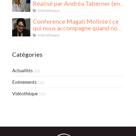
Réalisé par Andréa Taberner (en
cinq parties)
Vidéothèque
Conference Magali Molinie ( ce
qui nous accompagne quand nous
accompagnons)
Vidéothèque
Catégories
Actualités
(25)
Evénements
(12)
Vidéothèque
(33)