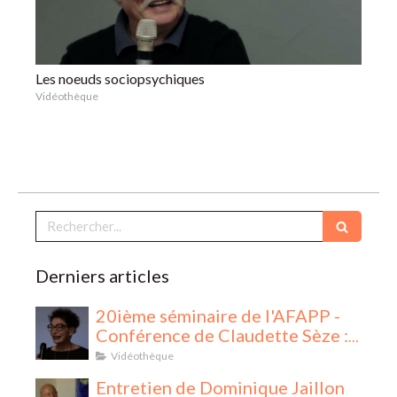
Les noeuds sociopsychiques
Vidéothèque
Rechercher
Derniers articles
20ième séminaire de l'AFAPP -
Conférence de Claudette Sèze :
La Sociothérapie
Vidéothèque
Entretien de Dominique Jaillon