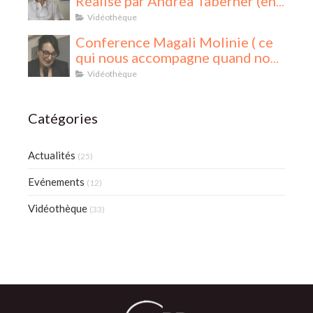
Réalisé par Andréa Taberner (en
cinq parties)
Vidéothèque
Conference Magali Molinie ( ce
qui nous accompagne quand nous
accompagnons)
Vidéothèque
Catégories
Actualités
(25)
Evénements
(12)
Vidéothèque
(33)