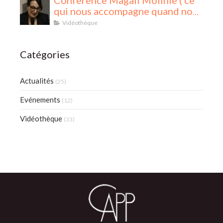
qui nous accompagne quand nous
accompagnons)
Vidéothèque
Catégories
Actualités
(25)
Evénements
(12)
Vidéothèque
(33)