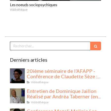
Les noeuds sociopsychiques
Vidéothèque
Rechercher
Derniers articles
20ième séminaire de l'AFAPP -
Conférence de Claudette Sèze :
La Sociothérapie
Vidéothèque
Entretien de Dominique Jaillon
Réalisé par Andréa Taberner (en
cinq parties)
Vidéothèque
Conference Magali Molinie ( ce