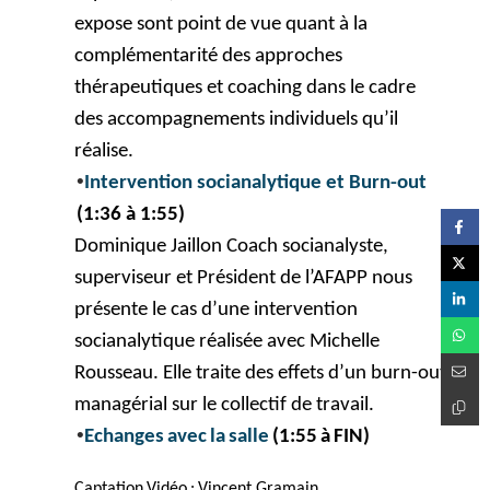
expose
sont point de vue quant à la
complémentarité des approches
thérapeutiques et coaching dans le cadre
des accompagnements individuels qu’il
réalise.
•
Intervention
socianalytique et Burn-out
(1:36 à 1:55)
Dominique
Jaillon
Coach
socianalyste
,
superviseur et Président de l’AFAPP nous
présente
le cas d’une intervention
socianalytique réalisée avec Michelle
Rousseau.
Elle traite des effets d’un burn-out
managérial sur le collectif de travail
.
•
Echanges
avec
la
salle
(1:55
à
FIN
)
Captation
Vidéo
:
Vincent
Gramain