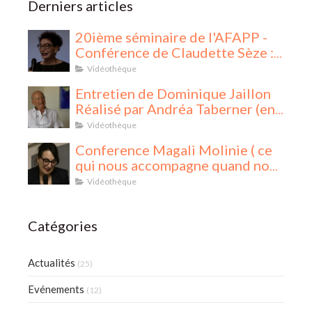
Derniers articles
20ième séminaire de l'AFAPP -
Conférence de Claudette Sèze :
La Sociothérapie
Vidéothèque
Entretien de Dominique Jaillon
Réalisé par Andréa Taberner (en
cinq parties)
Vidéothèque
Conference Magali Molinie ( ce
qui nous accompagne quand nous
accompagnons)
Vidéothèque
Catégories
Actualités
(25)
Evénements
(12)